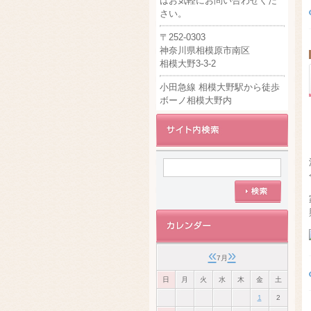
はお気軽にお問い合わせくだ
さい。
〒252-0303
神奈川県相模原市南区
相模大野3-3-2
小田急線 相模大野駅から徒歩
ボーノ相模大野内
«
»
7月
日
月
火
水
木
金
土
1
2