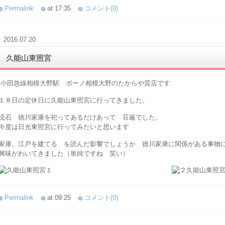
Permalink
at 17:35
コメント(0)
2016.07.20
久能山東照宮
小田急線相模大野駅 ボーノ相模大野のたからや質店です
１８日の定休日に久能山東照宮に行ってきました。
流石 徳川家康を祀ってあるだけあって 荘厳でした。
今度は日光東照宮に行ってみたいと思います
家康、江戸を建てる を読んだ影響でしょうか 徳川家康に関係がある事物
興味がわいてきました（単純ですね 笑い）
Permalink
at 09:25
コメント(0)