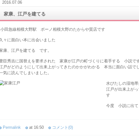
2016.07.06
家康、江戸を建てる
小田急線相模大野駅 ボーノ相模大野のたからや質店です
久々に面白い本に出会いました
家康、江戸を建てる です。
豊臣秀吉に国替えを要求された 家康が江戸の町づくりに着手する 小説で
江戸がどのようにして出来上がってきたのかかがわかる 本当に面白い話で
一気に読んでしまいました。
水びたしの湿地帯
江戸が出来上がっ
す
今度 小説に出て
Permalink
at 16:50
コメント(0)