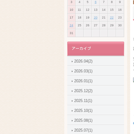
3
4
5
6
7
8
9
10
11
12
13
14
15
16
17
18
19
20
21
22
23
24
25
26
27
28
29
30
31
2026.04(2)
2026.03(1)
2026.01(1)
2025.12(2)
2025.11(1)
2025.10(1)
2025.08(1)
2025.07(1)