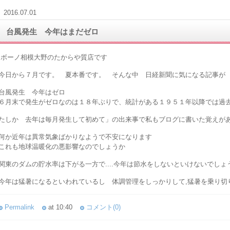
2016.07.01
台風発生 今年はまだゼロ
ボーノ相模大野のたからや質店です
今日から７月です。 夏本番です。 そんな中 日経新聞に気になる記事が
台風発生 今年はゼロ
６月末で発生がゼロなのは１８年ぶりで、統計がある１９５１年以降では過
たしか 去年は毎月発生して初めて」の出来事で私もブログに書いた覚えが
何か近年は異常気象ばかりなようで不安になります
これも地球温暖化の悪影響なのでしょうか
関東のダムの貯水率は下がる一方で....今年は節水をしないといけないでしょ
今年は猛暑になるといわれているし 体調管理をしっかりして,猛暑を乗り切
Permalink
at 10:40
コメント(0)