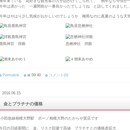
毎年来ている 花好きな観光客の方が話かけてこられて、 例年なら今頃が
今年は遅かった 一週間前が一番良かったでしょうね と話してくれました
今年はやはり少し気候がおかしいのでしょうか 梅雨なのに真夏のような天気で
鹿島神宮 拝殿
息栖神社 拝殿
Permalink
at 09:40
コメント(0)
2016.06.15
金とプラチナの価格
小田急線相模大野駅 ボーノ相模大野のたからや質店です
今日の日経新聞に 金、リスク回避で高値 プラチナとの価格差拡大