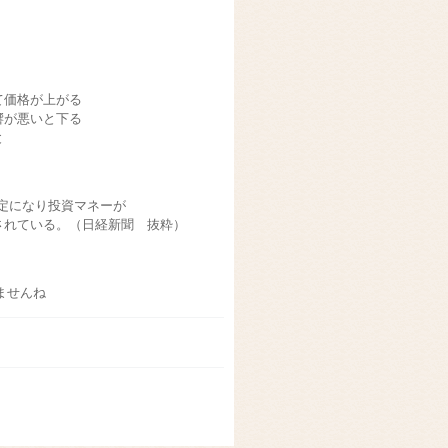
て価格が上がる
響が悪いと下る
と
定になり投資マネーが
されている。（日経新聞 抜粋）
しませんね