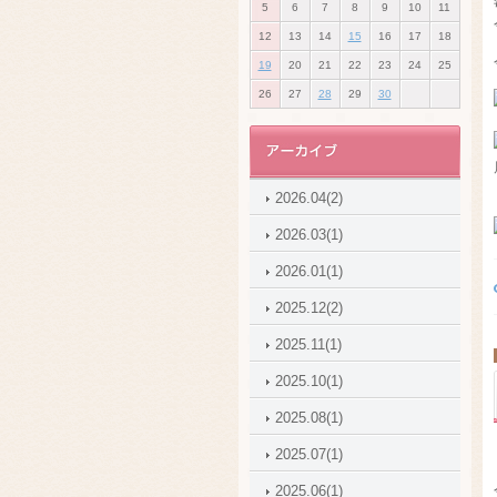
5
6
7
8
9
10
11
12
13
14
15
16
17
18
19
20
21
22
23
24
25
26
27
28
29
30
2026.04(2)
2026.03(1)
2026.01(1)
2025.12(2)
2025.11(1)
2025.10(1)
2025.08(1)
2025.07(1)
2025.06(1)