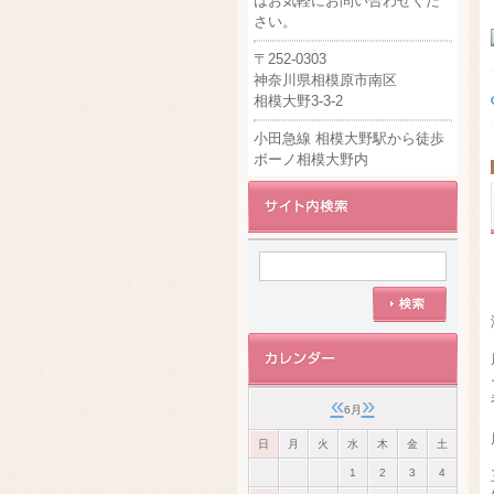
はお気軽にお問い合わせくだ
さい。
〒252-0303
神奈川県相模原市南区
相模大野3-3-2
小田急線 相模大野駅から徒歩
ボーノ相模大野内
«
»
6月
日
月
火
水
木
金
土
1
2
3
4