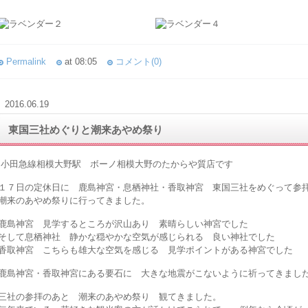
Permalink
at 08:05
コメント(0)
2016.06.19
東国三社めぐりと潮来あやめ祭り
小田急線相模大野駅 ボーノ相模大野のたからや質店です
１７日の定休日に 鹿島神宮・息栖神社・香取神宮 東国三社をめぐって参
潮来のあやめ祭りに行ってきました。
鹿島神宮 見学するところが沢山あり 素晴らしい神宮でした
そして息栖神社 静かな穏やかな空気が感じられる 良い神社でした
香取神宮 こちらも雄大な空気を感じる 見学ポイントがある神宮でした
鹿島神宮・香取神宮にある要石に 大きな地震がこないように祈ってきまし
三社の参拝のあと 潮来のあやめ祭り 観てきました。