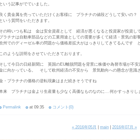
という記事がでていました。
良く貴金属を売っていただけくお客様に プラチナの値段どうして安いの？
という質問をいただきます。
その時いつも私は 金は安全資産として 経済が悪くなると投資家が投資し
プラチナは自動車部品などの工業用途としての需要が多くて経済・景気の影
欧州でのディーゼル車の問題から価格差拡大がはっきりしてきてるんです 
このような説明をさせていただきております。
そして今日の日経新聞に 英国のEU離脱問題を背景に株価や為替市場が不安
金に向かっている。 そして欧州経済の不安から 景気動向への懸念が意識
金・プラチナの価格の逆転現象はまだ続きそうですね
本来 プラチナは金より生産量も少なく高価なものなのに....何かすっきり
Permalink
at 09:35
コメント(0)
« 2016年05月
|
main
|
2016年07月 »