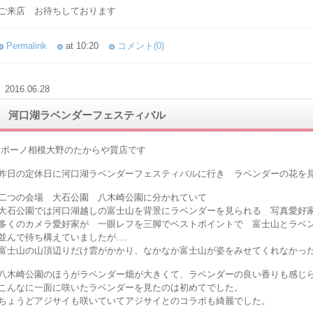
ご来店 お待ちしております
Permalink
at 10:20
コメント(0)
2016.06.28
河口湖ラベンダーフェスティバル
ボーノ相模大野のたからや質店です
昨日の定休日に河口湖ラベンダーフェスティバルに行き ラベンダーの花を
二つの会場 大石公園 八木崎公園に分かれていて
大石公園では河口湖越しの富士山を背景にラベンダーを見られる 写真愛好
多くのカメラ愛好家が 一眼レフを三脚でベストポイントで 富士山とラベ
並んで待ち構えていましたが....
富士山の山頂辺りだけ雲がかかり、なかなか富士山が姿をみせてくれなかっ
八木崎公園のほうがラベンダー畑が大きくて、ラベンダーの良い香りも感じ
こんなに一面に咲いたラベンダーを見たのは初めてでした。
ちょうどアジサイも咲いていてアジサイとのコラボも綺麗でした。