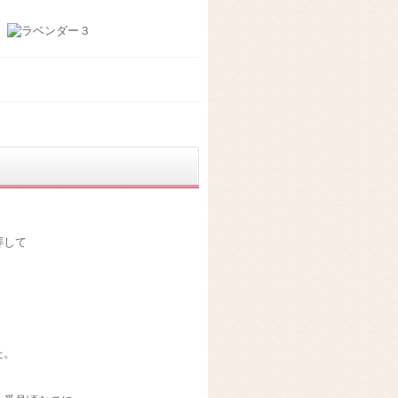
拝して
た。