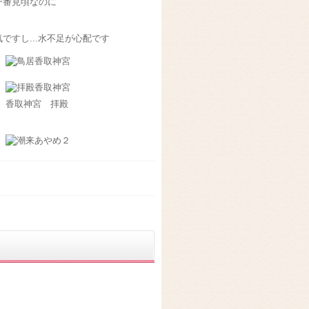
一番見頃なのに
。
すし...水不足が心配です
香取神宮 拝殿